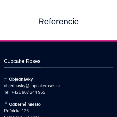
Tento
má
produkt
viacero
má
variantov.
viacero
Možnosti
Referencie
variantov.
si
Možnosti
môžete
si
vybrať
môžete
na
vybrať
stránke
na
produktu.
stránke
Cupcake Roses
produktu.
Objednávky
objednavky@cupcakeroses.sk
Tel: +421 907 244 965
Odberné miesto
Roľnícka 126