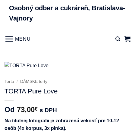
Skip
Osobný odber a cukráreň, Bratislava-
to
Vajnory
content
MENU
Torta
/
DÁMSKE torty
TORTA Pure Love
Od
73,00
€
s DPH
Na titulnej fotografii je zobrazená vekosť pre 10-12
osôb (4x korpus, 3x plnka).