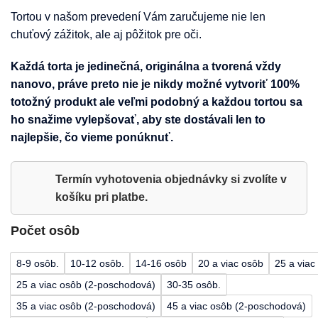
Tortou v našom prevedení Vám zaručujeme nie len
chuťový zážitok, ale aj pôžitok pre oči.
Každá torta je jedinečná, originálna a tvorená vždy
nanovo, práve preto nie je nikdy možné vytvoriť 100%
totožný produkt ale veľmi podobný a každou tortou sa
ho snažime vylepšovať, aby ste dostávali len to
najlepšie, čo vieme ponúknuť.
Termín vyhotovenia objednávky si zvolíte v
košíku pri platbe.
Počet osôb
8-9 osôb.
10-12 osôb.
14-16 osôb
20 a viac osôb
25 a viac
25 a viac osôb (2-poschodová)
30-35 osôb.
35 a viac osôb (2-poschodová)
45 a viac osôb (2-poschodová)