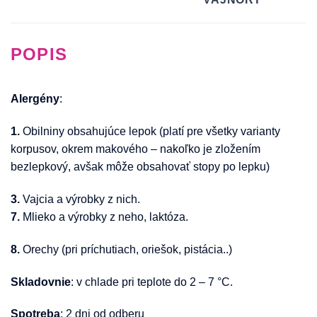
POPIS
Alergény
:
1.
Obilniny obsahujúce lepok (platí pre všetky varianty
korpusov, okrem makového – nakoľko je zložením
bezlepkový, avšak môže obsahovať stopy po lepku)
3.
Vajcia a výrobky z nich.
7.
Mlieko a výrobky z neho, laktóza.
8.
Orechy (pri príchutiach, oriešok, pistácia..)
Skladovnie
: v chlade pri teplote do 2 – 7 °C.
Spotreba
: 2 dni od odberu