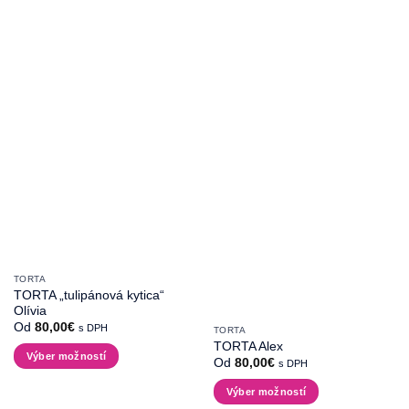
má
viacero
variantov.
Možnosti
si
môžete
vybrať
na
stránke
produktu.
TORTA
TORTA „tulipánová kytica“
Olívia
Od
80,00
€
s DPH
TORTA
TORTA Alex
Výber možností
Od
80,00
€
s DPH
Tento
Výber možností
produkt