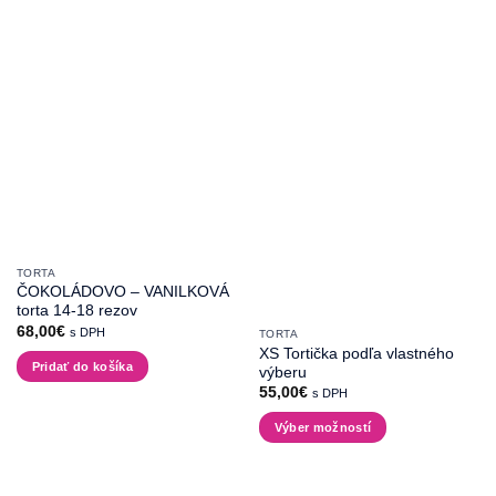
TORTA
ČOKOLÁDOVO – VANILKOVÁ
torta 14-18 rezov
68,00
€
s DPH
TORTA
XS Tortička podľa vlastného
Pridať do košíka
výberu
55,00
€
s DPH
Výber možností
Tento
produkt