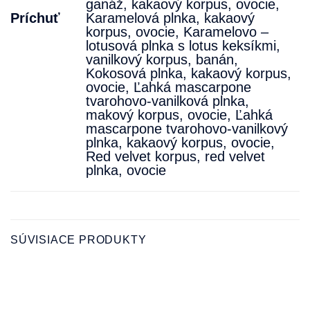
ganáž, kakaový korpus, ovocie
,
Príchuť
Karamelová plnka, kakaový
korpus, ovocie
,
Karamelovo –
lotusová plnka s lotus keksíkmi,
vanilkový korpus, banán
,
Kokosová plnka, kakaový korpus,
ovocie
,
Ľahká mascarpone
tvarohovo-vanilková plnka,
makový korpus, ovocie
,
Ľahká
mascarpone tvarohovo-vanilkový
plnka, kakaový korpus, ovocie
,
Red velvet korpus, red velvet
plnka, ovocie
SÚVISIACE PRODUKTY