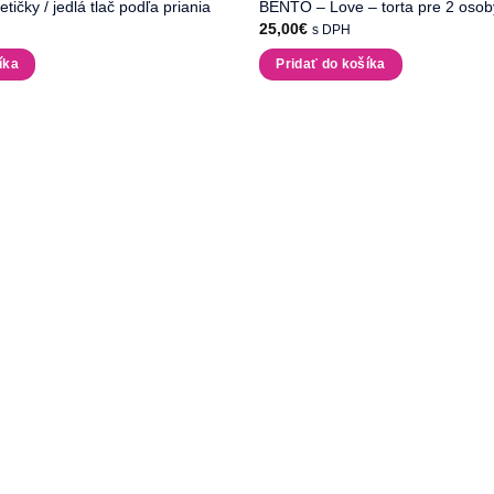
ičky / jedlá tlač podľa priania
BENTO – Love – torta pre 2 osob
25,00
€
s DPH
íka
Pridať do košíka