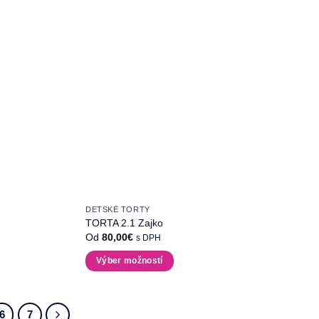
DETSKÉ TORTY
TORTA 2.1 Zajko
Od
80,00
€
s DPH
Výber možností
Tento
produkt
má
6
7