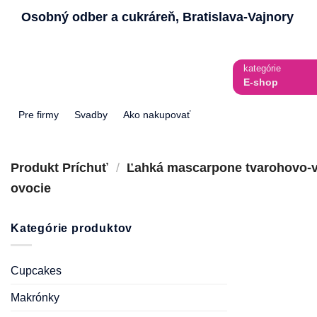
Skip
Osobný odber a cukráreň, Bratislava-Vajnory
to
content
kategórie
E-shop
Pre firmy
Svadby
Ako nakupovať
Produkt Príchuť
/
Ľahká mascarpone tvarohovo-va
ovocie
Kategórie produktov
Cupcakes
Makrónky