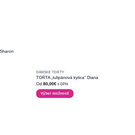
 Sharon
DÁMSKE TORTY
TORTA „tulipánová kytica“ Diana
Od
80,00
€
s DPH
Výber možností
Tento
produkt
má
viacero
variantov.