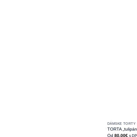
na
stránke
produktu.
DÁMSKE TORTY
TORTA „tulipáno
Od
80,00
€
s D