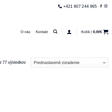
+421 907 244 965
O nás
Kontakt
Košík /
0,00
€
z 77 výsledkov