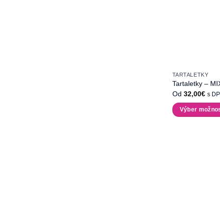
TARTALETKY
Tartaletky – MI
Od
32,00
€
s D
Výber možnos
Tento
produkt
má
viacero
variantov.
Možnosti
si
môžete
vybrať