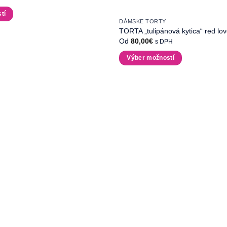
tí
DÁMSKE TORTY
TORTA „tulipánová kytica“ red lo
Od
80,00
€
s DPH
Výber možností
Tento
produkt
má
viacero
variantov.
Možnosti
si
môžete
vybrať
na
stránke
produktu.