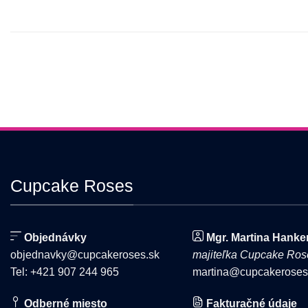
viacero
variantov.
Možnosti
si
môžete
vybrať
na
stránke
produktu.
Cupcake Roses
Objednávky
Mgr. Martina Hanke
objednavky@cupcakeroses.sk
majiteľka Cupcake Ros
Tel: +421 907 244 965
martina@cupcakeroses
Odberné miesto
Fakturačné údaje