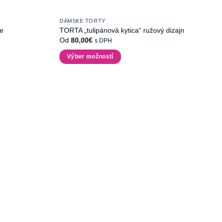
DÁMSKE TORTY
ve
TORTA „tulipánová kytica“ ružový dizajn
Od
80,00
€
s DPH
Výber možností
Tento
produkt
má
viacero
variantov.
Možnosti
si
môžete
vybrať
na
stránke
produktu.