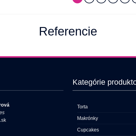
viacero
variantov.
Možnosti
si
Referencie
môžete
vybrať
na
stránke
produktu.
Kategórie produkt
rová
Torta
es
Makrónky
.sk
Cupcakes