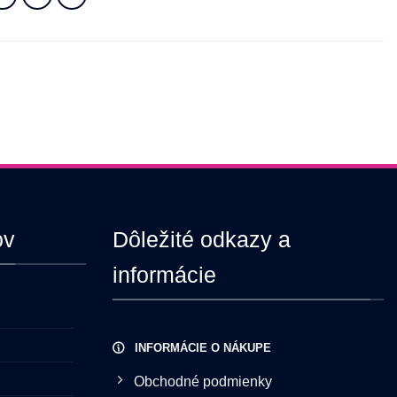
viacero
variantov.
Možnosti
si
môžete
vybrať
na
stránke
produktu.
ov
Dôležité odkazy a
informácie
INFORMÁCIE O NÁKUPE
Obchodné podmienky