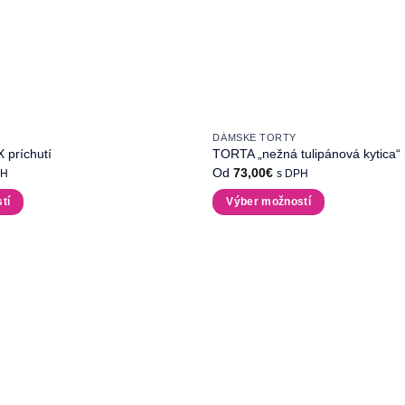
DÁMSKE TORTY
X príchutí
TORTA „nežná tulipánová kytica“
Od
73,00
€
PH
s DPH
tí
Výber možností
Tento
produkt
má
viacero
variantov.
Možnosti
si
môžete
vybrať