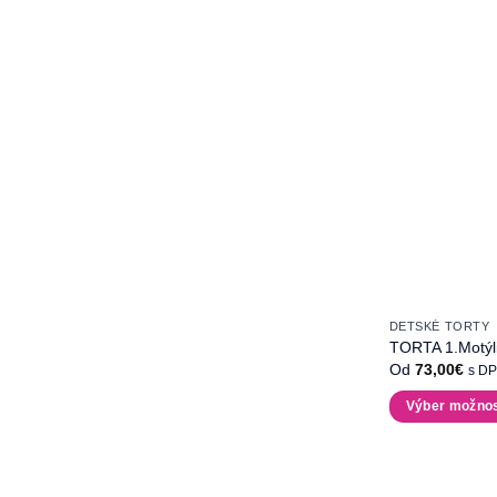
DETSKÉ TORTY
TORTA 1.Motýl
Od
73,00
€
s D
Výber možnos
Tento
produkt
má