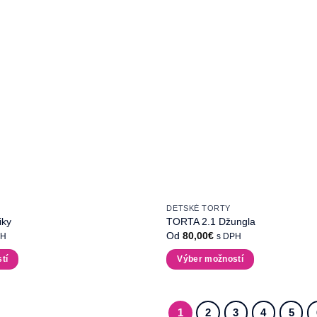
DETSKÉ TORTY
iky
TORTA 2.1 Džungla
Od
80,00
€
PH
s DPH
tí
Výber možností
Tento
produkt
má
1
2
3
4
5