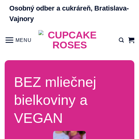
Skip
Osobný odber a cukráreň, Bratislava-
to
Vajnory
content
MENU
BEZ mliečnej
bielkoviny a
VEGAN