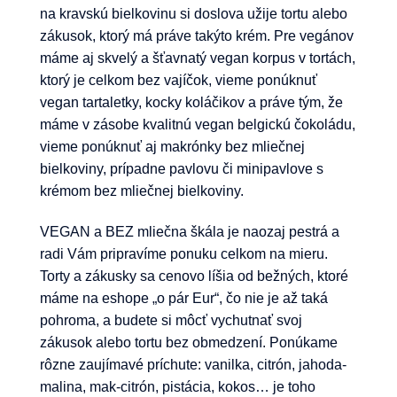
na kravskú bielkovinu si doslova užije tortu alebo
zákusok, ktorý má práve takýto krém. Pre vegánov
máme aj skvelý a šťavnatý vegan korpus v tortách,
ktorý je celkom bez vajíčok, vieme ponúknuť
vegan tartaletky, kocky koláčikov a práve tým, že
máme v zásobe kvalitnú vegan belgickú čokoládu,
vieme ponúknuť aj makrónky bez mliečnej
bielkoviny, prípadne pavlovu či minipavlove s
krémom bez mliečnej bielkoviny.
VEGAN a BEZ mliečna škála je naozaj pestrá a
radi Vám pripravíme ponuku celkom na mieru.
Torty a zákusky sa cenovo líšia od bežných, ktoré
máme na eshope „o pár Eur“, čo nie je až taká
pohroma, a budete si môcť vychutnať svoj
zákusok alebo tortu bez obmedzení. Ponúkame
rôzne zaujímavé príchute: vanilka, citrón, jahoda-
malina, mak-citrón, pistácia, kokos… je toho