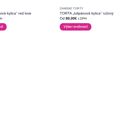
DÁMSKE TORTY
vá kytica“ red love
TORTA „tulipánová kytica“ ružový
Od
80,00
€
PH
s DPH
tí
Výber možností
Tento
produkt
má
viacero
variantov.
Možnosti
si
môžete
vybrať
na
stránke
produktu.