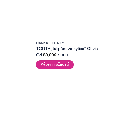
DÁMSKE TORTY
TORTA „tulipánová kytica“ Olívia
Od
80,00
€
s DPH
Výber možností
Tento
produkt
má
viacero
variantov.
Možnosti
si
môžete
vybrať
na