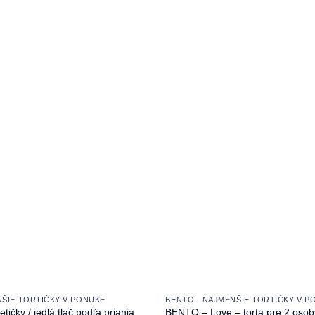
NŠIE TORTIČKY V PONUKE
BENTO - NAJMENŠIE TORTIČKY V P
ičky / jedlá tlač podľa priania
BENTO – Love – torta pre 2 osob