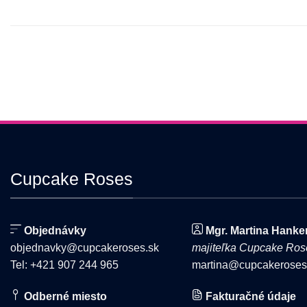
viacero
variantov.
Možnosti
si
môžete
vybrať
na
stránke
produktu.
Cupcake Roses
Objednávky
Mgr. Martina Hanke
objednavky@cupcakeroses.sk
majiteľka Cupcake Ros
Tel: +421 907 244 965
martina@cupcakeroses
Odberné miesto
Fakturačné údaje