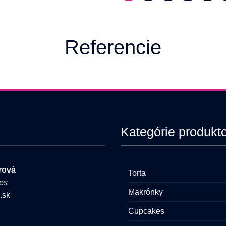
viacero
variantov.
Možnosti
si
Referencie
môžete
vybrať
na
stránke
produktu.
Kategórie produkt
rová
Torta
es
Makrónky
.sk
Cupcakes