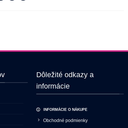
viacero
variantov.
Možnosti
si
môžete
vybrať
na
stránke
produktu.
ov
Dôležité odkazy a
informácie
INFORMÁCIE O NÁKUPE
Obchodné podmienky