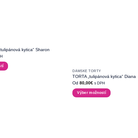
ulipánová kytica“ Sharon
PH
tí
DÁMSKE TORTY
TORTA „tulipánová kytica“ Diana
Od
80,00
€
s DPH
Výber možností
Tento
produkt
má
viacero
variantov.
Možnosti