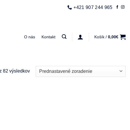
+421 907 244 965
O nás
Kontakt
Košík /
0,00
€
z 82 výsledkov