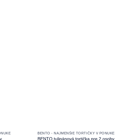
ONUKE
BENTO - NAJMENŠIE TORTIČKY V PONUKE
y
BENTO tulipánová tortička pre 2 osoby