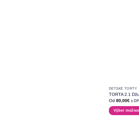
DETSKÉ TORTY
TORTA 2.1 Džu
Od
80,00
€
s D
Výber možnos
Tento
produkt
má