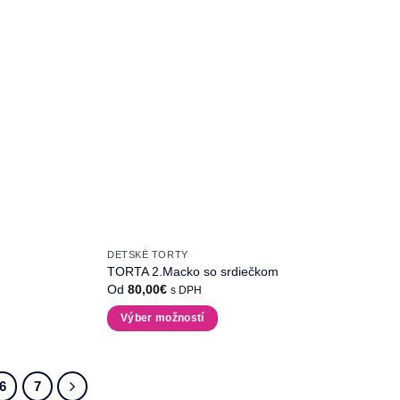
DETSKÉ TORTY
TORTA 2.Macko so srdiečkom
Od
80,00
€
s DPH
Výber možností
Tento
produkt
má
6
7