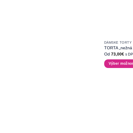
DÁMSKE TORTY
TORTA „nežná t
Od
73,00
€
s D
Výber možnos
Tento
produkt
má
viacero
variantov.
Možnosti
si
môžete
vybrať
na