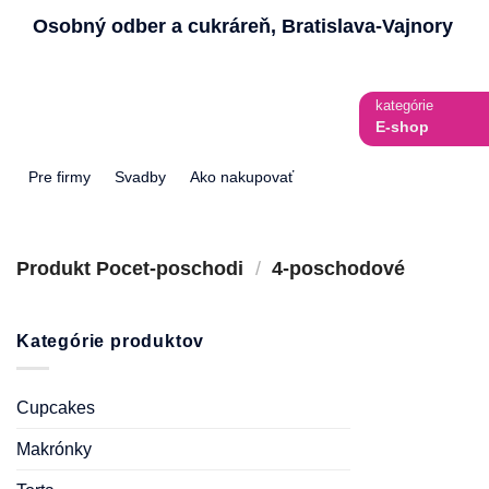
Skip
Osobný odber a cukráreň, Bratislava-Vajnory
to
content
kategórie
E-shop
Pre firmy
Svadby
Ako nakupovať
Produkt Pocet-poschodi
/
4-poschodové
Kategórie produktov
Cupcakes
Makrónky