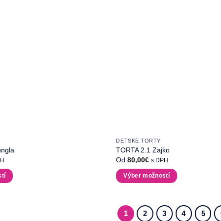
DETSKÉ TORTY
ngla
TORTA 2.1 Zajko
Od
80,00
€
PH
s DPH
tí
Výber možností
Tento
produkt
má
1
2
3
4
5