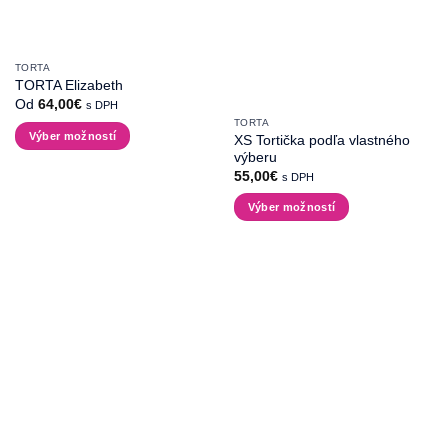
TORTA
TORTA Elizabeth
Od
64,00
€
s DPH
TORTA
Výber možností
XS Tortička podľa vlastného
výberu
Tento
55,00
€
s DPH
produkt
má
Výber možností
viacero
Tento
variantov.
produkt
Možnosti
má
si
viacero
môžete
variantov.
vybrať
Možnosti
na
si
stránke
môžete
produktu.
vybrať
na
stránke