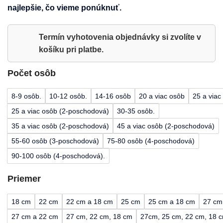
najlepšie, čo vieme ponúknuť.
Termín vyhotovenia objednávky si zvolíte v
košíku pri platbe.
Počet osôb
8-9 osôb.
10-12 osôb.
14-16 osôb
20 a viac osôb
25 a viac
25 a viac osôb (2-poschodová)
30-35 osôb.
35 a viac osôb (2-poschodová)
45 a viac osôb (2-poschodová)
55-60 osôb (3-poschodová)
75-80 osôb (4-poschodová)
90-100 osôb (4-poschodová).
Priemer
18 cm
22 cm
22 cm a 18 cm
25 cm
25 cm a 18 cm
27 cm
27 cm a 22 cm
27 cm, 22 cm, 18 cm
27cm, 25 cm, 22 cm, 18 