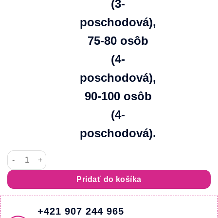
(3-
poschodová),
75-80 osôb
(4-
poschodová),
90-100 osôb
(4-
poschodová).
množstvo TORTA 7.Stitch
Pridať do košíka
+421 907 244 965