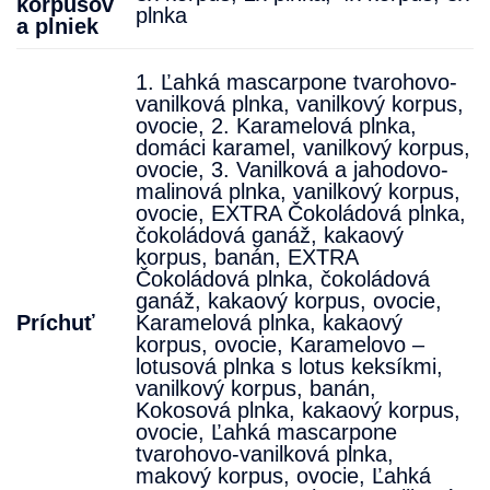
korpusov
plnka
a plniek
1. Ľahká mascarpone tvarohovo-
vanilková plnka, vanilkový korpus,
ovocie
,
2. Karamelová plnka,
domáci karamel, vanilkový korpus,
ovocie
,
3. Vanilková a jahodovo-
malinová plnka, vanilkový korpus,
ovocie
,
EXTRA Čokoládová plnka,
čokoládová ganáž, kakaový
korpus, banán
,
EXTRA
Čokoládová plnka, čokoládová
ganáž, kakaový korpus, ovocie
,
Príchuť
Karamelová plnka, kakaový
korpus, ovocie
,
Karamelovo –
lotusová plnka s lotus keksíkmi,
vanilkový korpus, banán
,
Kokosová plnka, kakaový korpus,
ovocie
,
Ľahká mascarpone
tvarohovo-vanilková plnka,
makový korpus, ovocie
,
Ľahká