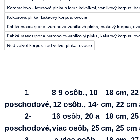
Karamelovo - lotusová plnka s lotus keksíkmi, vanilkový korpus, b
Kokosová plnka, kakaový korpus, ovocie
Ľahká mascarpone tvarohovo-vanilková plnka, makový korpus, ovo
Ľahká mascarpone tvarohovo-vanilkový plnka, kakaový korpus, ov
Red velvet korpus, red velvet plnka, ovocie
1-
8-9 osôb., 10-
18 cm, 22
poschodové,
12 osôb., 14-
cm, 22 cm 
2-
16 osôb, 20 a
18 cm, 25
poschodové,
viac osôb, 25
cm, 25 cm 
3-
a viac osôb,
18 cm, 27