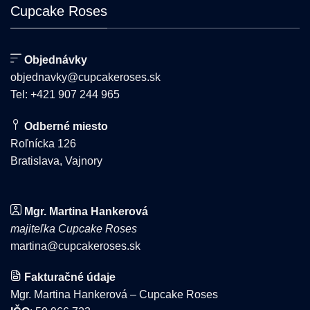
Cupcake Roses
produktu.
Objednávky
objednavky@cupcakeroses.sk
Tel: +421 907 244 965
Odberné miesto
Roľnícka 126
Bratislava, Vajnory
Mgr. Martina Hankerová
majiteľka Cupcake Roses
martina@cupcakeroses.sk
Fakturačné údaje
Mgr. Martina Hankerová – Cupcake Roses