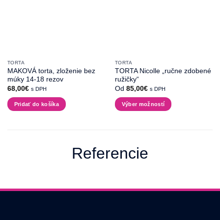
produktu.
TORTA
TORTA
MAKOVÁ torta, zloženie bez
TORTA Nicolle „ručne zdobené
múky 14-18 rezov
ružičky“
68,00
€
Od
85,00
€
s DPH
s DPH
Pridať do košíka
Výber možností
Tento
produkt
má
viacero
Referencie
variantov.
Možnosti
si
môžete
vybrať
na
stránke