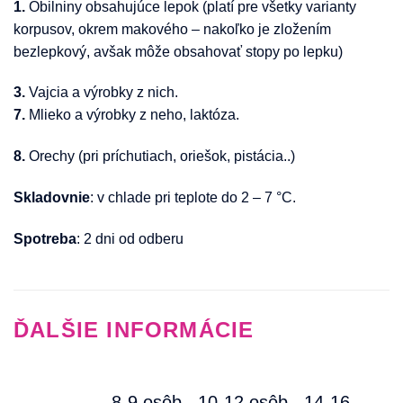
1.
Obilniny obsahujúce lepok (platí pre všetky varianty
korpusov, okrem makového – nakoľko je zložením
bezlepkový, avšak môže obsahovať stopy po lepku)
3.
Vajcia a výrobky z nich.
7.
Mlieko a výrobky z neho, laktóza.
8.
Orechy (pri príchutiach, oriešok, pistácia..)
Skladovnie
: v chlade pri teplote do 2 – 7 °C.
Spotreba
: 2 dni od odberu
ĎALŠIE INFORMÁCIE
8-9 osôb.
,
10-12 osôb.
,
14-16