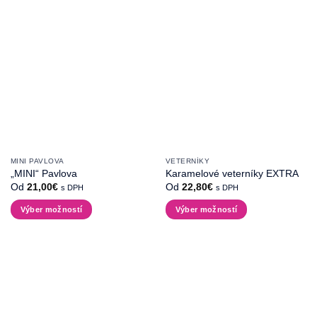
MINI PAVLOVA
VETERNÍKY
„MINI“ Pavlova
Karamelové veterníky EXTRA
Od
21,00
€
Od
22,80
€
s DPH
s DPH
Výber možností
Výber možností
Tento
Tento
produkt
produkt
má
má
viacero
viacero
variantov.
variantov.
Možnosti
Možnosti
si
si