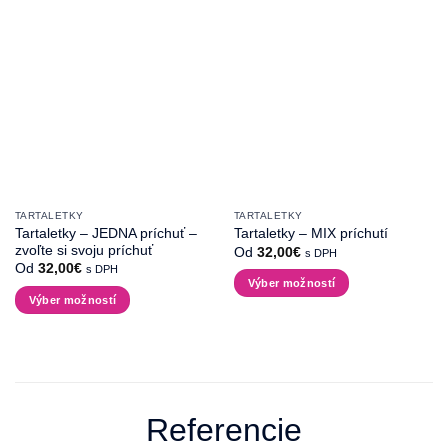
môžete
môžete
vybrať
vybrať
na
na
stránke
stránke
produktu.
produktu.
TARTALETKY
TARTALETKY
Tartaletky – JEDNA príchuť –
Tartaletky – MIX príchutí
zvoľte si svoju príchuť
Od
32,00
€
s DPH
Od
32,00
€
s DPH
Výber možností
Výber možností
Tento
Tento
produkt
produkt
má
má
viacero
viacero
variantov.
variantov.
Možnosti
Referencie
Možnosti
si