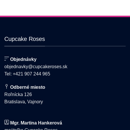
si
môžete
môžete
vybrať
vybrať
na
na
stránke
stránke
produktu.
produktu.
Cupcake Roses
Objednávky
objednavky@cupcakeroses.sk
Tel: +421 907 244 965
Odberné miesto
Roľnícka 126
Bratislava, Vajnory
Mgr. Martina Hankerová