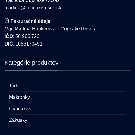
majiteľka Cupcake Roses
martina@cupcakeroses.sk
Fakturačné údaje
Mgr. Martina Hankerová – Cupcake Roses
IČO
: 50 966 723
DIČ
: 1086173451
Kategórie produktov
Torta
Makrónky
Cupcakes
Zákusky