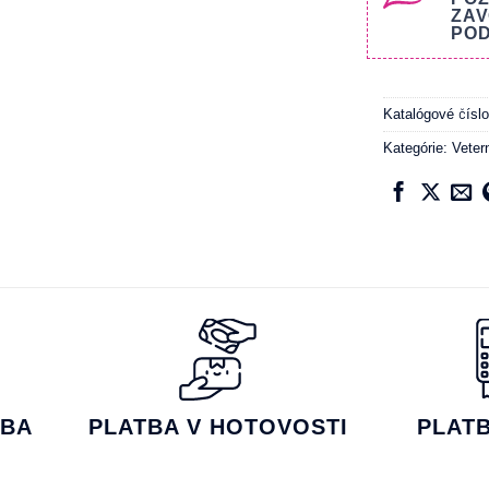
ZAV
POD
Katalógové čísl
Kategórie:
Veter
TBA
PLATBA V HOTOVOSTI
PLAT