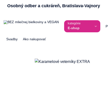
Skip
Osobný odber a cukráreň, Bratislava-Vajnory
to
content
kategórie
P
E-shop
Svadby
Ako nakupovať