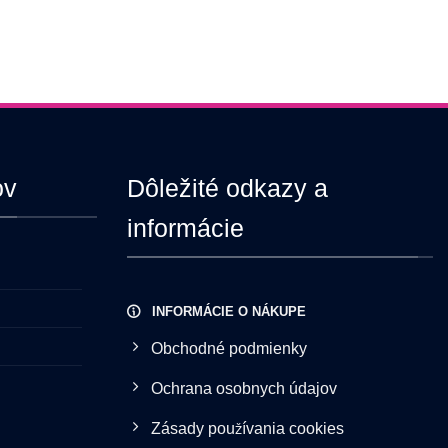
vybrať
na
stránke
produktu.
ov
Dôležité odkazy a
informácie
INFORMÁCIE O NÁKUPE
Obchodné podmienky
Ochrana osobnych údajov
Zásady používania cookies