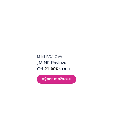
MINI PAVLOVA
„MINI“ Pavlova
Od
21,00
€
s DPH
Výber možností
Tento
produkt
má
viacero
variantov.
Možnosti
si
môžete