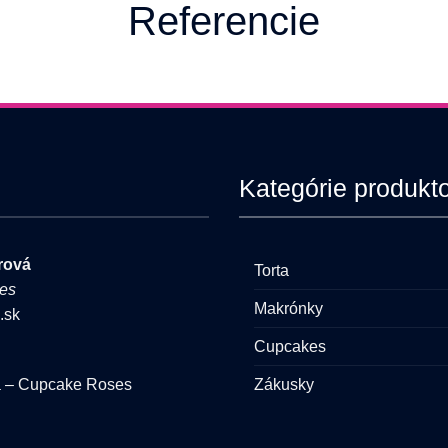
Referencie
Kategórie produkt
rová
Torta
es
Makrónky
.sk
Cupcakes
Zákusky
á – Cupcake Roses