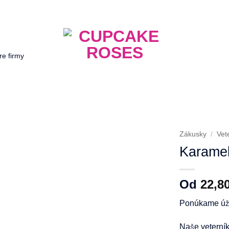
re firmy
Zákusky
/
Vet
Karame
Od
22,8
Ponúkame úžas
Naše veterní