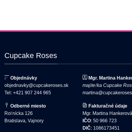
viacero
vybrať
variantov.
na
Možnosti
stránke
si
produktu.
môžete
vybrať
na
stránke
Cupcake Roses
produktu.
Objednávky
Mgr. Martina Hanke
objednavky@cupcakeroses.sk
majiteľka Cupcake Ros
Tel: +421 907 244 965
martina@cupcakeroses
Odberné miesto
Fakturačné údaje
Roľnícka 126
Mgr. Martina Hankerov
Bratislava, Vajnory
IČO
: 50 966 723
DIČ
: 1086173451