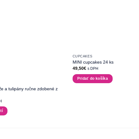
CUPCAKES
MINI cupcakes 24 ks
49,50
€
s DPH
Pridať do košíka
 a tulipány ručne zdobené z
H
tí