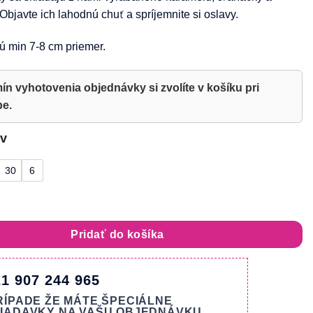
bjavte ich lahodnú chuť a spríjemnite si oslavy.
ú min 7-8 cm priemer.
ín vyhotovenia objednávky si zvolíte v košíku pri
be.
ov
30
6
amelové veterníky EXTRA
Pridať do košíka
1 907 244 965
RÍPADE ŽE MÁTE ŠPECIÁLNE
IADAVKY NA VAŠU OBJEDNÁVKU