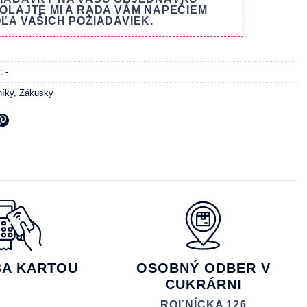
OLAJTE MI A RADA VÁM NAPEČIEM
ĽA VAŠICH POŽIADAVIEK.
o:
-
níky
,
Zákusky
BA KARTOU
OSOBNÝ ODBER V
CUKRÁRNI
ROĽNÍCKA 126