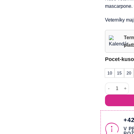
mascarpone. O
Veterníky maj
Term
plat
Pocet-kus
10
15
20
množstvo Kar
+42
V P
POŽ