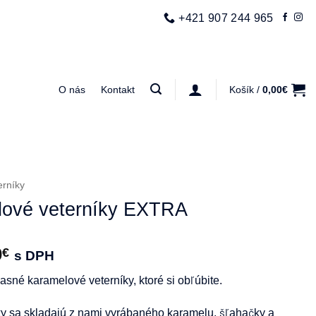
+421 907 244 965
O nás
Kontakt
Košík /
0,00
€
erníky
lové veterníky EXTRA
0
€
s DPH
né karamelové veterníky, ktoré si obľúbite.
ky sa skladajú z nami vyrábaného karamelu, šľahačky a