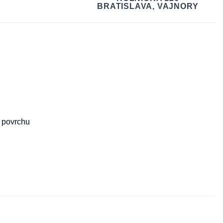
BRATISLAVA, VAJNORY
h povrchu