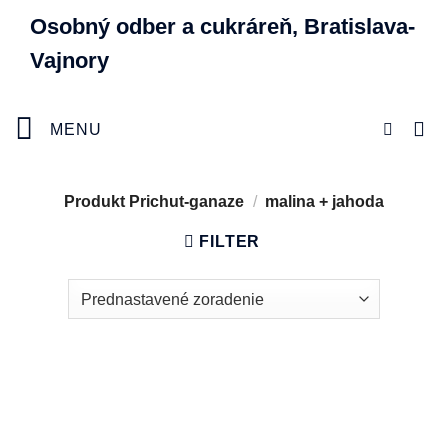
Skip
Osobný odber a cukráreň, Bratislava-
to
Vajnory
content
MENU
Produkt Prichut-ganaze
/
malina + jahoda
FILTER