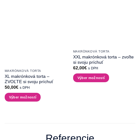
MAKRÓNKOVÁ TORTA
XXL makrónková torta – zvoľte
si svoju príchuť
62,00
€
s DPH
MAKRÓNKOVÁ TORTA
XL makrónková torta –
Výber možností
ZVOĽTE si svoju príchuť
Tento
50,00
€
s DPH
produkt
Výber možností
má
Tento
viacero
produkt
variantov.
má
Možnosti
viacero
si
variantov.
môžete
Referencie
Možnosti
vybrať