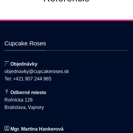
si
na
môžete
stránke
vybrať
produktu.
na
stránke
produktu.
Cupcake Roses
Objednávky
objednavky@cupcakeroses.sk
Tel: +421 907 244 965
Odberné miesto
Roľnícka 126
Bratislava, Vajnory
Mgr. Martina Hankerová