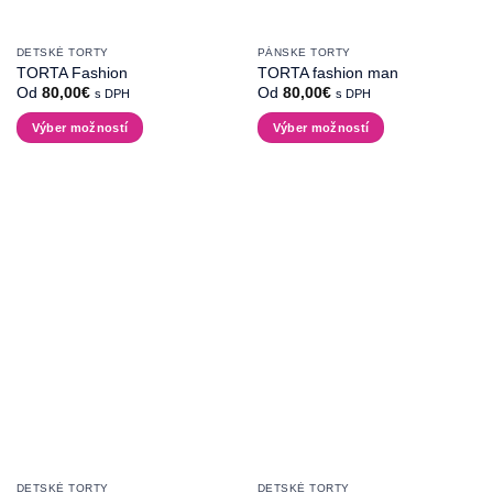
DETSKÉ TORTY
PÁNSKE TORTY
TORTA Fashion
TORTA fashion man
Od
80,00
€
Od
80,00
€
s DPH
s DPH
Výber možností
Výber možností
Tento
Tento
produkt
produkt
má
má
viacero
viacero
variantov.
variantov.
Možnosti
Možnosti
si
si
môžete
môžete
vybrať
vybrať
na
na
stránke
stránke
produktu.
produktu.
DETSKÉ TORTY
DETSKÉ TORTY