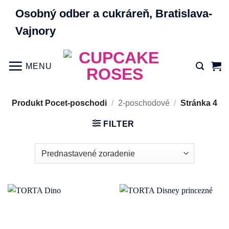
Skip
Osobný odber a cukráreň, Bratislava-
to
Vajnory
content
MENU
Produkt Pocet-poschodi
/
2-poschodové
/
Stránka 4
FILTER