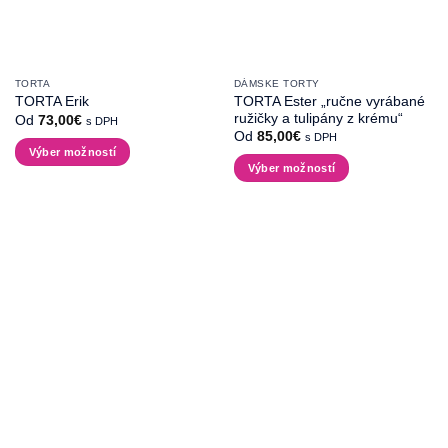
produktu.
produktu.
TORTA
DÁMSKE TORTY
TORTA Ester „ručne vyrábané
TORTA Erik
ružičky a tulipány z krému“
Od
73,00
€
s DPH
Od
85,00
€
s DPH
Výber možností
Výber možností
Tento
Tento
produkt
produkt
má
má
viacero
viacero
variantov.
variantov.
Možnosti
Možnosti
si
si
môžete
môžete
vybrať
vybrať
na
na
stránke
stránke
produktu.
produktu.