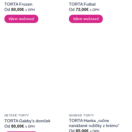
TORTA Frozen
TORTA Futbal
Od
80,00
€
Od
73,00
€
s DPH
s DPH
Výber možností
Výber možností
Tento
Tento
produkt
produkt
má
má
viacero
viacero
variantov.
variantov.
Možnosti
Možnosti
si
si
môžete
môžete
vybrať
vybrať
na
na
stránke
stránke
produktu.
produktu.
DETSKÉ TORTY
DÁMSKE TORTY
TORTA Hanka „ručne
TORTA Gabby’s domček
nanášané ružičky z krému“
Od
80,00
€
s DPH
Od
85,00
€
s DPH