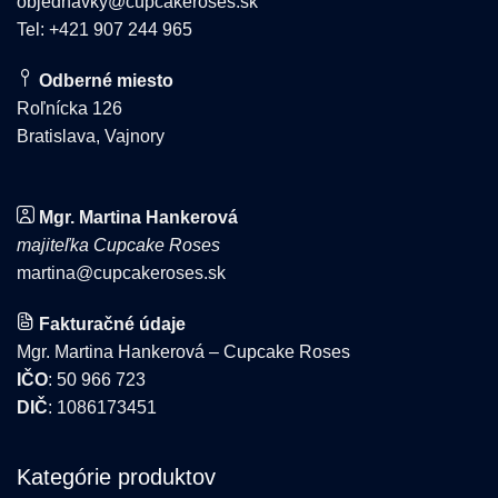
objednavky@cupcakeroses.sk
Tel: +421 907 244 965
Odberné miesto
Roľnícka 126
Bratislava, Vajnory
Mgr. Martina Hankerová
majiteľka Cupcake Roses
martina@cupcakeroses.sk
Fakturačné údaje
Mgr. Martina Hankerová – Cupcake Roses
IČO
: 50 966 723
DIČ
: 1086173451
Kategórie produktov