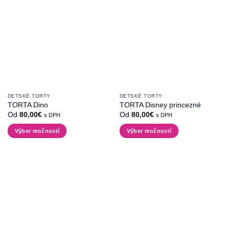
DETSKÉ TORTY
DETSKÉ TORTY
TORTA Dino
TORTA Disney princezné
Od
80,00
€
Od
80,00
€
s DPH
s DPH
Výber možností
Výber možností
Tento
Tento
produkt
produkt
má
má
viacero
viacero
variantov.
variantov.
Možnosti
Možnosti
si
si
môžete
môžete
vybrať
vybrať