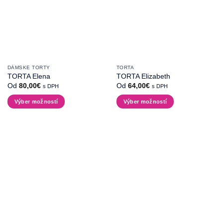
na
na
stránke
stránke
produktu.
produktu.
DÁMSKE TORTY
TORTA
TORTA Elena
TORTA Elizabeth
Od
80,00
€
Od
64,00
€
s DPH
s DPH
Výber možností
Výber možností
Tento
Tento
produkt
produkt
má
má
viacero
viacero
variantov.
variantov.
Možnosti
Možnosti
si
si
môžete
môžete
vybrať
vybrať
na
na
stránke
stránke