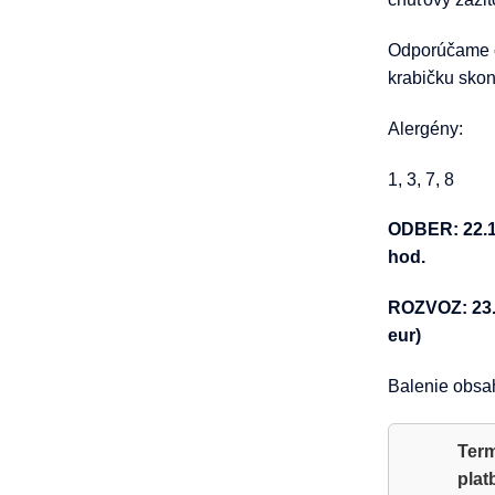
Odporúčame ob
krabičku skon
Alergény:
1, 3, 7, 8
ODBER: 22.12
hod.
ROZVOZ: 23.1
eur)
Balenie obsah
Term
plat