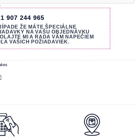
e
1 907 244 965
RÍPADE ŽE MÁTE ŠPECIÁLNE
IADAVKY NA VAŠU OBJEDNÁVKU
OLAJTE MI A RADA VÁM NAPEČIEM
ĽA VAŠICH POŽIADAVIEK.
akes