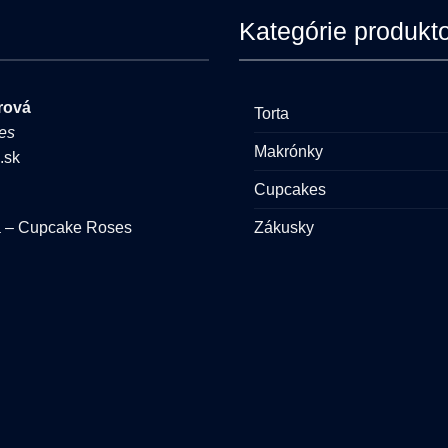
stránke
Kategórie produkt
produktu.
rová
Torta
es
Makrónky
.sk
Cupcakes
Zákusky
á – Cupcake Roses