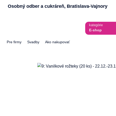
Skip
Osobný odber a cukráreň, Bratislava-Vajnory
to
content
kategórie
E-shop
Pre firmy
Svadby
Ako nakupovať