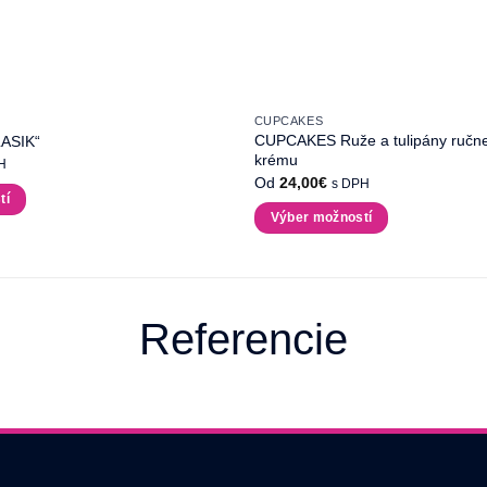
CUPCAKES
CUPCAKES Ruže a tulipány ručn
LASIK“
krému
H
Od
24,00
€
s DPH
tí
Výber možností
Tento
produkt
má
viacero
Referencie
variantov.
Možnosti
si
môžete
vybrať
na