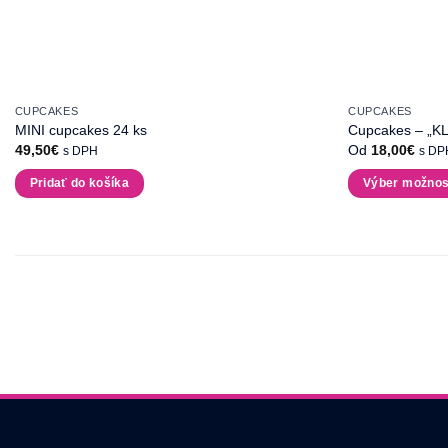
CUPCAKES
CUPCAKES
MINI cupcakes 24 ks
Cupcakes – „K
49,50
€
Od
18,00
€
s DPH
s DP
Pridať do košíka
Výber možnos
Tento
produkt
má
viacero
variantov.
Možnosti
si
môžete
vybrať
na
stránke