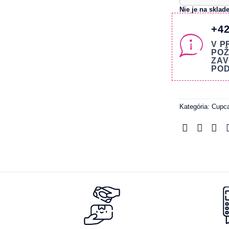
Nie je na sklad
+42
V P
POŽ
ZAV
POD
Kategória:
Cupc