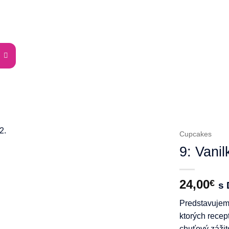
Cupcakes
9: Vanil
24,00
€
s
Predstavujem
ktorých recep
chuťový zážit