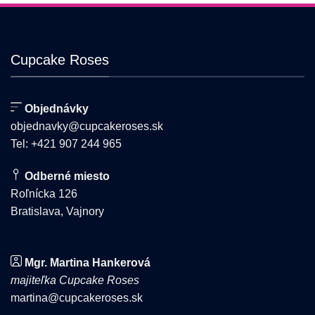
môžete
vybrať
na
stránke
Cupcake Roses
produktu.
Objednávky
objednavky@cupcakeroses.sk
Tel: +421 907 244 965
Odberné miesto
Roľnícka 126
Bratislava, Vajnory
Mgr. Martina Hankerová
majiteľka Cupcake Roses
martina@cupcakeroses.sk