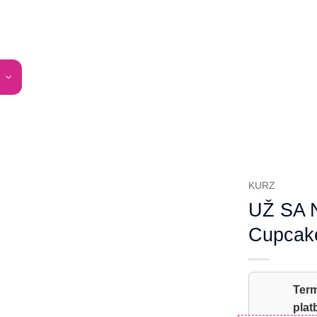
KURZ
UŽ SA 
Cupcak
Term
plat