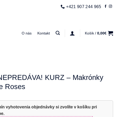
+421 907 244 965
O nás
Kontakt
Košík /
0,00
€
NEPREDÁVA! KURZ – Makrónky
e Roses
ín vyhotovenia objednávky si zvolíte v košíku pri
be.