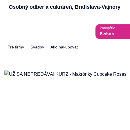
Skip
Osobný odber a cukráreň, Bratislava-Vajnory
to
content
kategórie
E-shop
Pre firmy
Svadby
Ako nakupovať