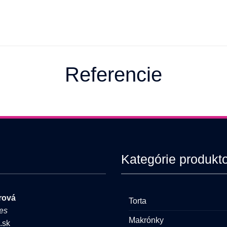
Referencie
Kategórie produkt
rová
Torta
es
Makrónky
.sk