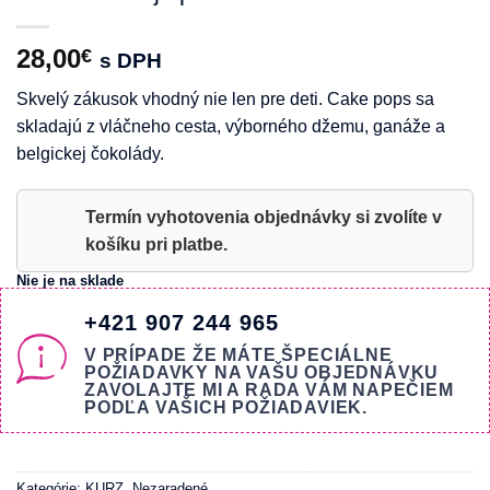
28,00
€
s DPH
Skvelý zákusok vhodný nie len pre deti. Cake pops sa
skladajú z vláčneho cesta, výborného džemu, ganáže a
belgickej čokolády.
Termín vyhotovenia objednávky si zvolíte v
košíku pri platbe.
Nie je na sklade
+421 907 244 965
V PRÍPADE ŽE MÁTE ŠPECIÁLNE
POŽIADAVKY NA VAŠU OBJEDNÁVKU
ZAVOLAJTE MI A RADA VÁM NAPEČIEM
PODĽA VAŠICH POŽIADAVIEK.
Kategórie:
KURZ
,
Nezaradené